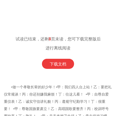
试读已结束，还剩
8
页未读，您可下载完整版后
进行离线阅读
下载文档
•做一个孝敬长辈的好少年！•甲：我们四人台上站！乙：要把礼
仪常规谈！丙：你还别嫌我麻烦！丁：往这儿看！ •甲：自尊自爱
重仪表！乙：诚实守信讲礼貌！丙：遵规守纪勤学习！丁：很重
要！ •甲：尊敬国旗要肃立！乙：高唱国歌要整齐！丙：校训呼号
要响亮！丁：敬礼！ •甲：天天来把卫生搞！乙：贵在保持习惯