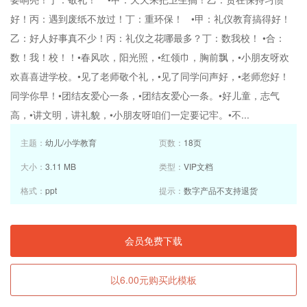
好！丙：遇到废纸不放过！丁：重环保！ •甲：礼仪教育搞得好！
乙：好人好事真不少！丙：礼仪之花哪最多？丁：数我校！ •合：
数！我！校！！•春风吹，阳光照，•红领巾，胸前飘，•小朋友呀欢
欢喜喜进学校。•见了老师敬个礼，•见了同学问声好，•老师您好！
同学你早！•团结友爱心一条，•团结友爱心一条。•好儿童，志气
高，•讲文明，讲礼貌，•小朋友呀咱们一定要记牢。•不...
主题：
幼儿/小学教育
页数：
18页
大小：
3.11 MB
类型：
VIP文档
格式：
ppt
提示：
数字产品不支持退货
会员免费下载
以6.00元购买此模板