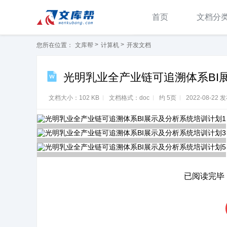
首页
文档分
>
>
您所在位置：
文库帮
计算机
开发文档
计算机
医药卫生
光明乳业全产业链可追溯体系BI展
报告/分析
文档大小：102 KB
文档格式：doc
约 5页
2022-08-22 
电子工程/通信技术
幼儿/小学教育
资格/认证考试
人
行业资料
已阅读完毕