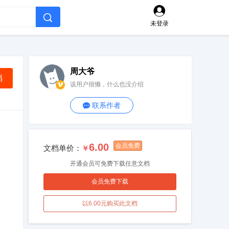


未登录
周大爷
档
该用户很懒，什么也没介绍

联系作者

6.00
会员免费
文档单价：
￥
开通会员可免费下载任意文档
会员免费下载
以6.00元购买此文档