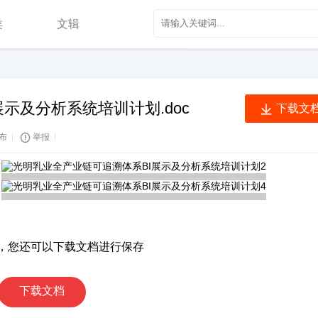
类
文辑
高等教育
金融/投资/证券
汽车/机械/制造
外语学习
示及分析系统培训计划.doc

下载文
法律/法规/法学
研究生考试
发布
举报

经济/贸易/财会
建筑/施工
中学教育
文学/历史/军事/艺术
力资源/企业管理
学术论文
办公文档
生活休闲
，您还可以下载文档进行保存
下载文档